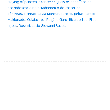
staging of pancreatic cancer? / Quais os benefícios da
ecoendoscopia no estadiamento do câncer de
pâncreas?
Reimão, Sílvia Mansur
Loureiro, Jarbas Faraco
Maldonado
;
Colaiacovo, Rogério
;
Ganc, Ricardo
;
Ilias, Elias
Jirjoss
;
Rossini, Lucio Giovanni Batista
CONTATO
Erro:
Formulário de contato não encontrado.