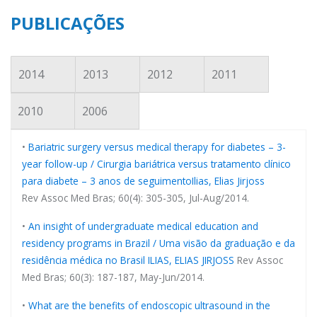
PUBLICAÇÕES
2014
2013
2012
2011
2010
2006
•
Bariatric surgery versus medical therapy for diabetes – 3-
year follow-up / Cirurgia bariátrica versus tratamento clínico
para diabete – 3 anos de seguimento
Ilias, Elias Jirjoss
Rev Assoc Med Bras; 60(4): 305-305, Jul-Aug/2014.
•
An insight of undergraduate medical education and
residency programs in Brazil / Uma visão da graduação e da
residência médica no Brasil
ILIAS, ELIAS JIRJOSS
Rev Assoc
Med Bras; 60(3): 187-187, May-Jun/2014.
•
What are the benefits of endoscopic ultrasound in the